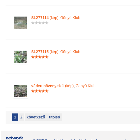
SL277114
(kép)
,
Gönyű Klub
SL277115
(kép)
,
Gönyű Klub
védett növények 1
(kép)
,
Gönyű Klub
1
2
következő
utolsó