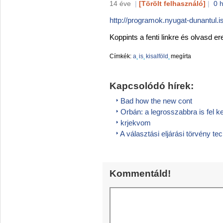
14 éve
|
[Törölt felhasználó]
|
0 
http://programok.nyugat-dunantul.
Koppints a fenti linkre és olvasd er
Címkék:
a
is
kisalföld
megírta
Kapcsolódó hírek:
Bad how the new cont
Orbán: a legrosszabbra is fel ke
krjekvom
A választási eljárási törvény tech
Kommentáld!