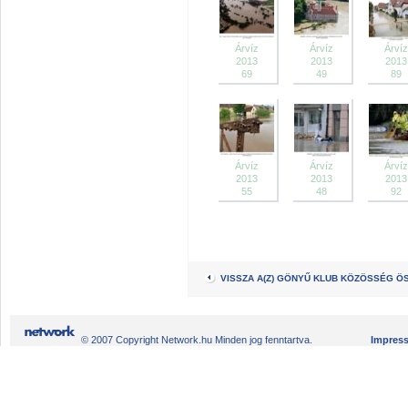
Árvíz
Árvíz
Árvíz
2013
2013
2013
69
49
89
Árvíz
Árvíz
Árvíz
2013
2013
2013
55
48
92
VISSZA A(Z) GÖNYŰ KLUB KÖZÖSSÉG Ö
© 2007 Copyright Network.hu Minden jog fenntartva.
Impres