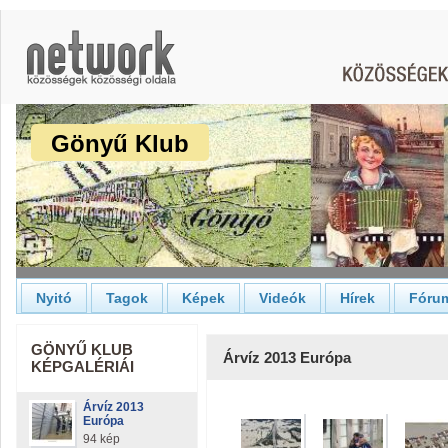
Gönyű Klub
Nyitó
Tagok
Képek
Videók
Hírek
Fóru
GÖNYŰ KLUB
Árvíz 2013 Európa
KÉPGALÉRIÁI
Árvíz 2013
Európa
94 kép