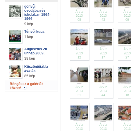
gönyűi
óvodában és
Árvíz
Árvíz
Árvíz
iskolában 1964-
2013
2013
2013
1966
08
43
09
9 kép
Tényői kupa
1 kép
Augusztus 20.
Árvíz
Árvíz
Árvíz
ünnep 2009.
2013
2013
2013
12
17
27
39 kép
Köszöntőtábla-
avatás
85 kép
Böngéssz a galériák
Árvíz
Árvíz
Árvíz
között!
2013
2013
2013
31
44
18
Árvíz
Árvíz
Árvíz
2013
2013
2013