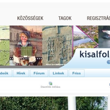
ideók
Hírek
Fórum
Linkek
Friss
Diavetítés indítása