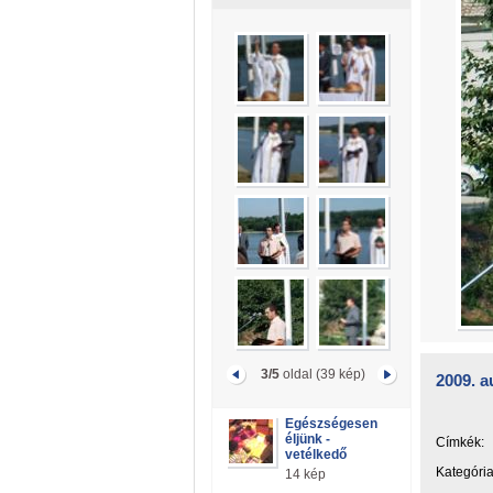
3/5
oldal (39 kép)
2009. a
Egészségesen
éljünk -
Címkék:
vetélkedő
Kategória
14 kép