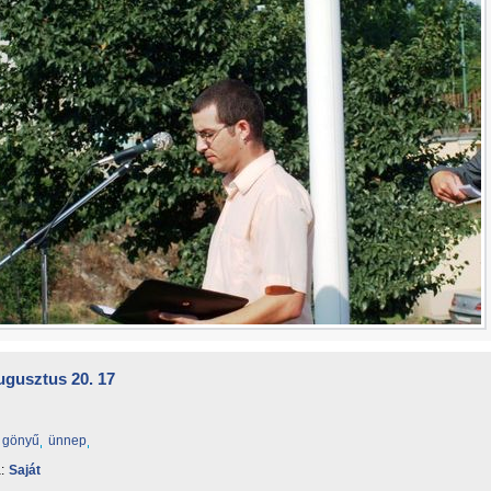
ugusztus 20. 17
gönyű
ünnep
:
Saját