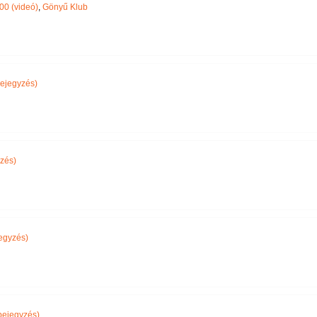
00 (videó)
,
Gönyű Klub
ejegyzés)
zés)
egyzés)
bejegyzés)