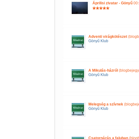
Áprilisi zivatar - Gönyű
00:
Adventi virágkötészet
(blogb
Gönyű Klub
A Mikulás-házról
(blogbejegy
Gönyű Klub
Melegség a szívnek
(blogbej
Gönyű Klub
Csatornázás a faluban
(blog