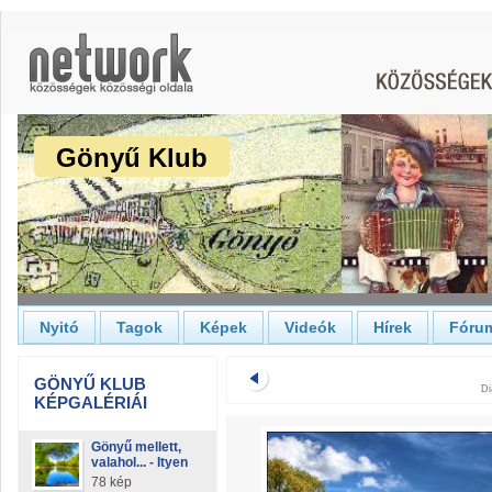
Gönyű Klub
Nyitó
Tagok
Képek
Videók
Hírek
Fóru
GÖNYŰ KLUB
Di
KÉPGALÉRIÁI
Gönyű mellett,
valahol... - Ityen
78 kép