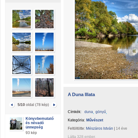
A Duna Illata
5/10
oldal (78 kép)
Címkék:
duna
gönyű
Könyvbemutató
Kategória:
Művészet
és névadó
ünnepség
Feltöltötte:
Mészáros István
|
14 éve
93 kép
Látta 328 ember.