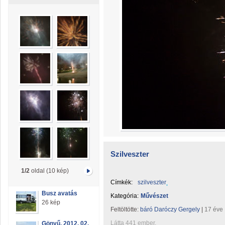
Szilveszter
1/2
oldal (10 kép)
Címkék:
szilveszter
Busz avatás
Kategória:
Művészet
26 kép
Feltöltötte:
báró Daróczy Gergely
|
17 éve
Látta 441 ember.
Gönyű, 2012. 02.