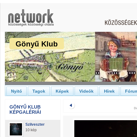
Gönyű Klub
Nyitó
Tagok
Képek
Videók
Hírek
Fóru
GÖNYŰ KLUB
Di
KÉPGALÉRIÁI
Szilveszter
10 kép