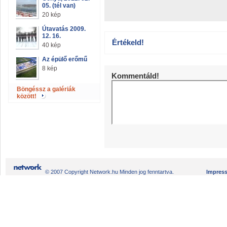
05. (tél van)
20 kép
Útavatás 2009.
12. 16.
Értékeld!
40 kép
Az épülő erőmű
8 kép
Kommentáld!
Böngéssz a galériák
között!
© 2007 Copyright Network.hu Minden jog fenntartva.
Impres