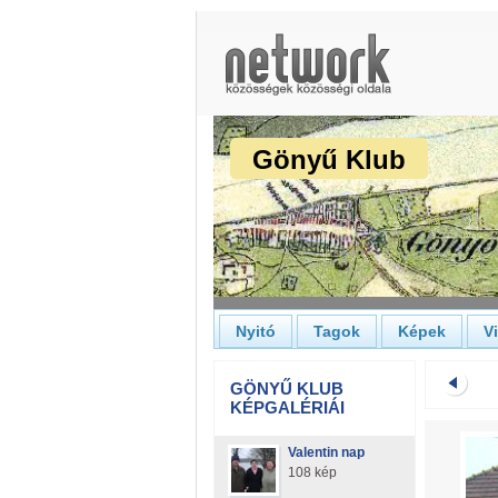
Gönyű Klub
Nyitó
Tagok
Képek
V
GÖNYŰ KLUB
KÉPGALÉRIÁI
Valentin nap
108 kép