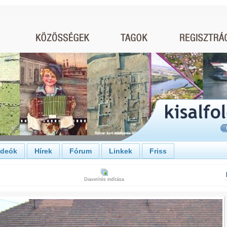
ideók
Hírek
Fórum
Linkek
Friss
Diavetítés indítása