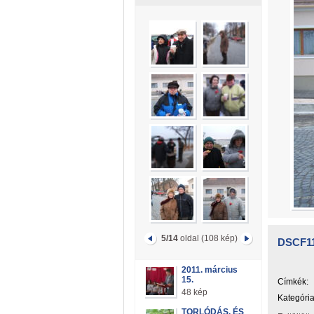
5/14
oldal (108 kép)
DSCF1
2011. március
15.
Címkék:
48 kép
Kategória
TORLÓDÁS, ÉS