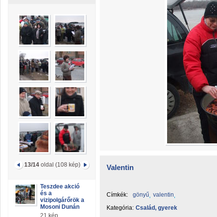
13/14
oldal (108 kép)
Valentin
Teszdee akció
és a
Címkék:
gönyű
valentin
vizipolgárőrök a
Mosoni Dunán
Kategória:
Család, gyerek
21 kép