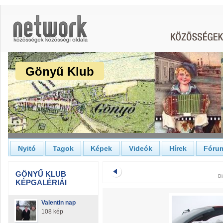
Gönyű Klub
Nyitó
Tagok
Képek
Videók
Hírek
Fóru
GÖNYŰ KLUB
Di
KÉPGALÉRIÁI
Valentin nap
108 kép