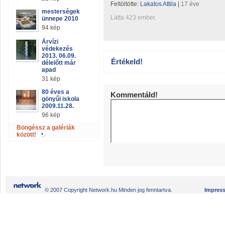
Feltöltötte:
Lakatos Attila
|
17 éve
mesterségek
Látta 423 ember.
ünnepe 2010
94 kép
Árvízi
védekezés
2013. 06.09.
Értékeld!
délelőtt már
apad
31 kép
80 éves a
Kommentáld!
gönyűi iskola
2009.11.28.
96 kép
Böngéssz a galériák
között!
© 2007 Copyright Network.hu Minden jog fenntartva.
Impres